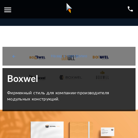
menu
phone
Назад в портфолио
arrow_back
Boxwel
Фирменный стиль для компании-производителя
модульных конструкций.