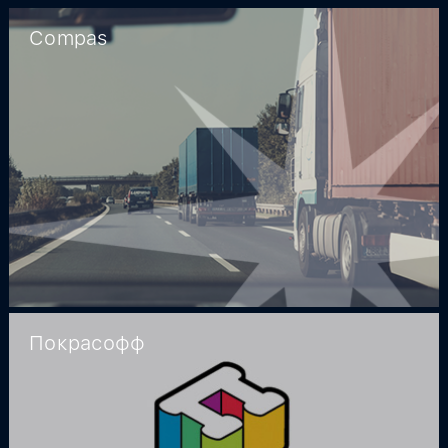
Сompas
Покрасофф