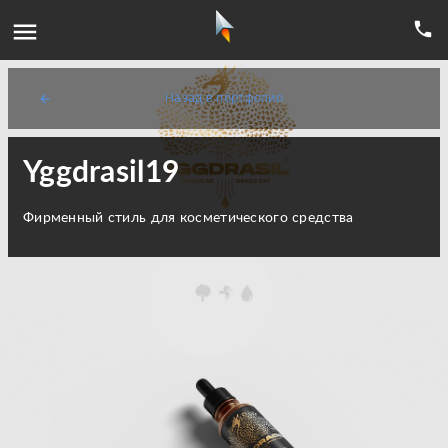
menu
phone
Назад в портфолио
arrow_back
Yggdrasil19
Фирменный стиль для косметического средства