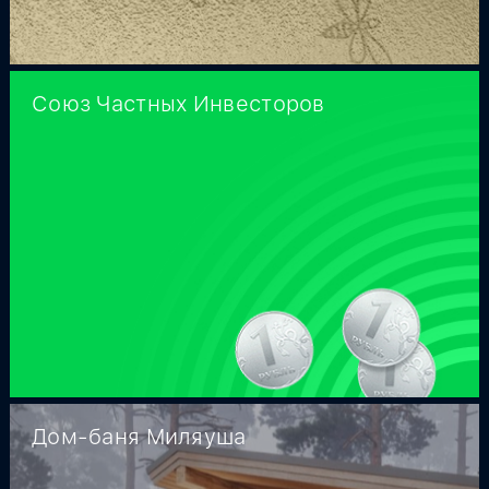
Союз Частных Инвесторов
Дом-баня Миляуша