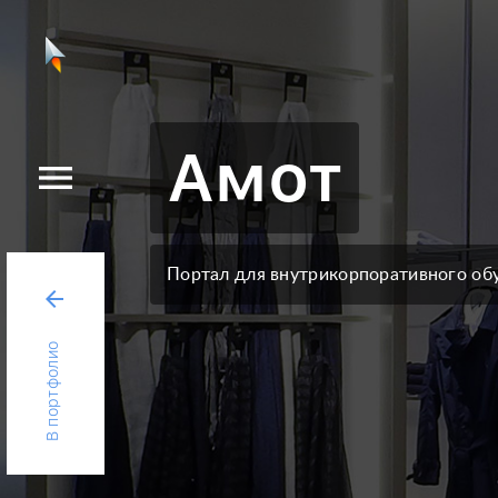
Амот
menu
Портал для внутрикорпоративного обу
arrow_back
В портфолио