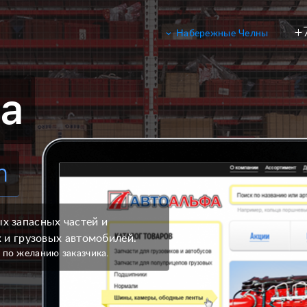
+
keyboard_arrow_down
Набережные Челны
Набережные Челны
Казань
а
Москва
Санкт-Петербург
Уфа
Ижевск
m
Екатеринбург
Сочи
 запасных частей и
 и грузовых автомобилей.
 по желанию заказчика.