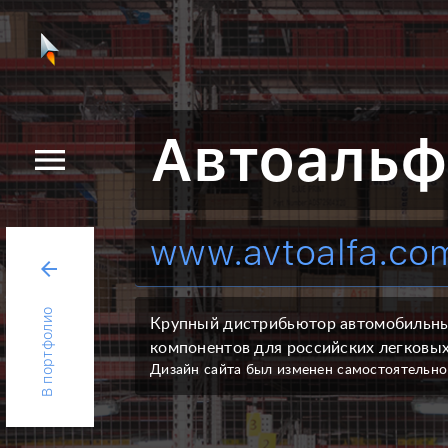
Автоальф
menu
www.avtoalfa.co
arrow_back
В портфолио
Крупный дистрибьютор автомобильных
компонентов для российских легковых
Дизайн сайта был изменен самостоятельно