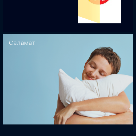
Саламат