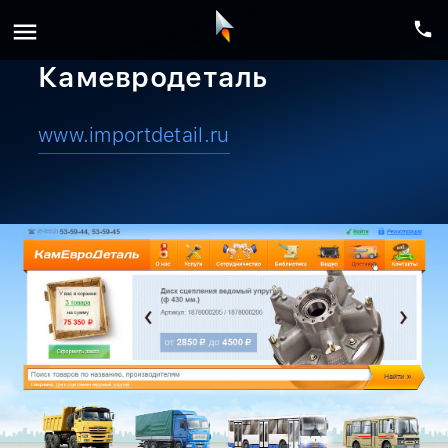
menu
phone
Камевродеталь
www.importdetail.ru