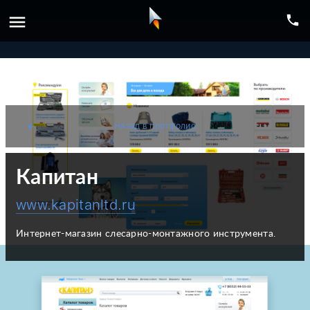
menu
phone
Назад в портфолио
arrow_back
Капитан
www.kapitanltd.ru
Интернет-магазин слесарно-монтажного инструмента.