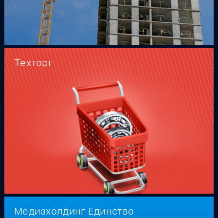
Техторг
Медиахолдинг Единство