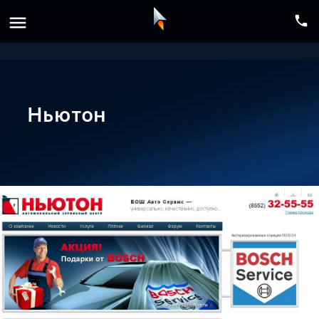
menu
phone
Ньютон