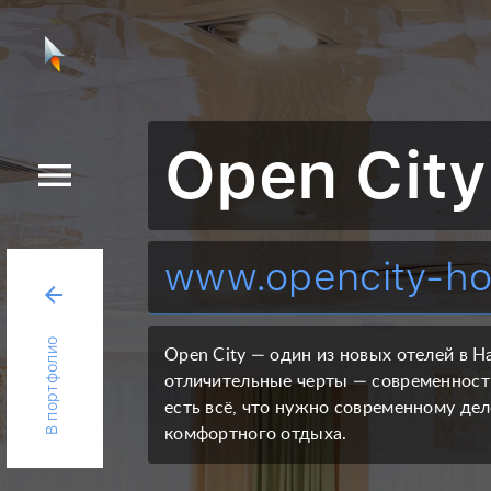
Open City
menu
www.opencity-hot
arrow_back
В портфолио
Open City — один из новых отелей в 
отличительные черты — современность
есть всё, что нужно современному де
комфортного отдыха.