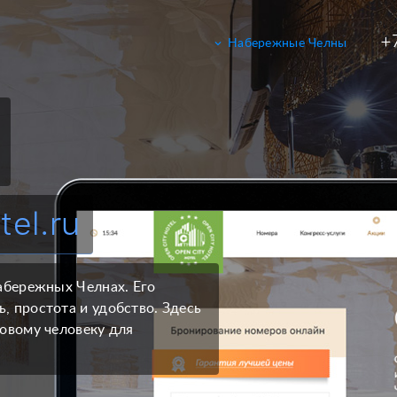
+
keyboard_arrow_down
Набережные Челны
Набережные Челны
Казань
Москва
Санкт-Петербург
Уфа
Ижевск
el.ru
Екатеринбург
Сочи
Набережных Челнах. Его
, простота и удобство. Здесь
ловому человеку для