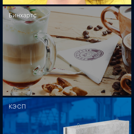
Бинхартс
КЭСП