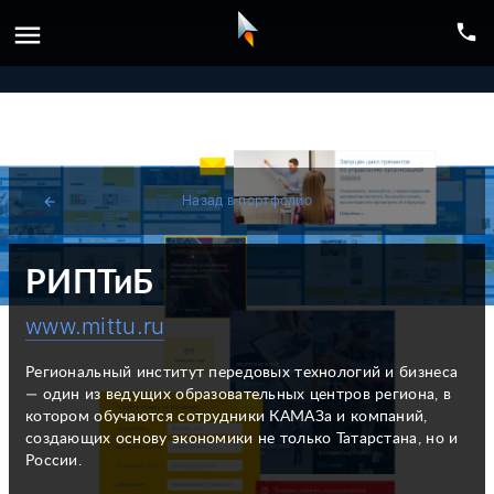
menu
phone
Назад в портфолио
arrow_back
РИПТиБ
www.mittu.ru
Региональный институт передовых технологий и бизнеса
— один из ведущих образовательных центров региона, в
котором обучаются сотрудники КАМАЗа и компаний,
создающих основу экономики не только Татарстана, но и
России.