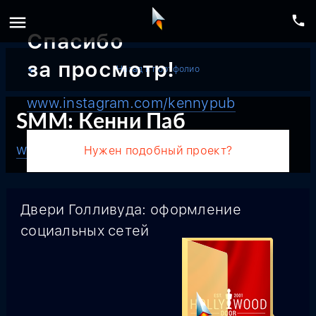
menu
phone
Спасибо
за просмотр!
Назад в портфолио
arrow_back
www.instagram.com/kennypub
SMM: Кенни Паб
www.instagram.com/kennypub
Нужен подобный проект?
Двери Голливуда: оформление
социальных сетей