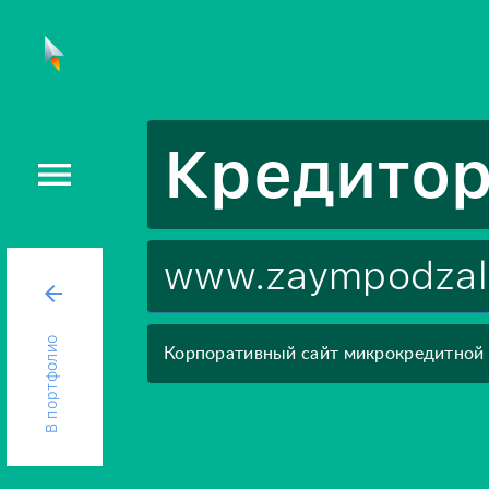
Кредито
menu
www.zaympodzal
arrow_back
В портфолио
Корпоративный сайт микрокредитной