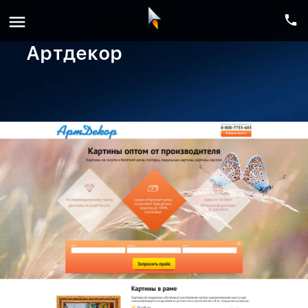
menu
phone
Артдекор