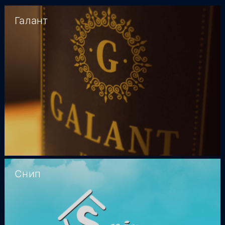
Галант
Снип