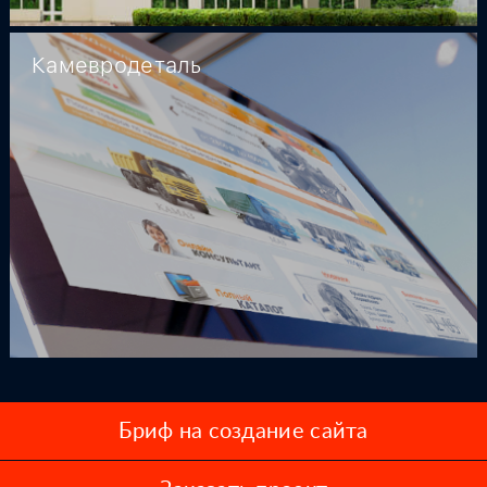
Камевродеталь
Бриф на создание сайта