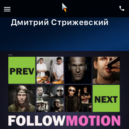
menu
phone
Дмитрий Стрижевский