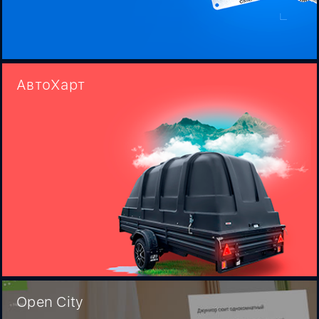
АвтоХарт
Open City