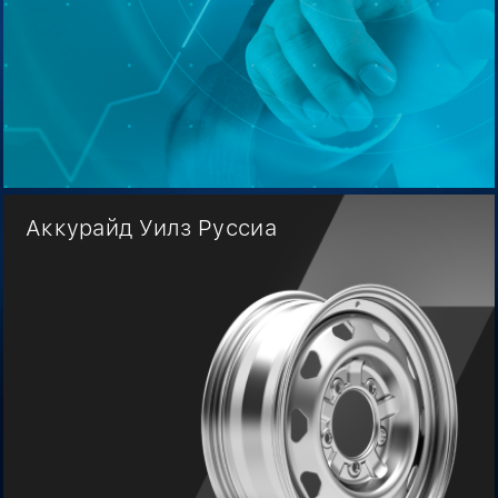
Аккурайд Уилз Руссиа