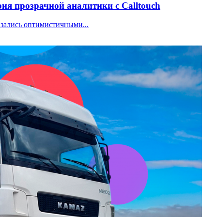
ия прозрачной аналитики с Calltouch
азались оптимистичными...