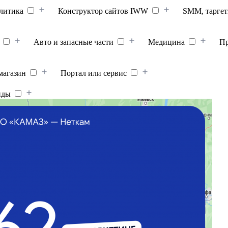
литика
Конструктор сайтов IWW
SMM, таргет
Авто и запасные части
Медицина
П
магазин
Портал или сервис
нды